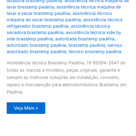
lavadora brastemp paulínia
,
assistência técnica máquina de
lavar brastemp paulínia
,
assistência técnica máquina de
lavar e secar brastemp paulínia
,
assistência técnica
máquina de secar brastemp paulínia
,
assistência técnica
refrigerador brastemp paulínia
,
assistência técnica
secadora brastemp paulínia
,
assistência técnica side by
side brastemp paulínia
,
autorizada brastemp paulínia
,
autorizado brastemp paulinia
,
brastemp paulínia
,
serviço
autorizado brastemp paulínia
,
técnico brastemp paulínia
Assistência técnica Brastemp Paulínia, 19 99394-2647 de
todas as marcas e modelos, peças originais, garantia e
sempre as melhores soluções em instalação, conserto,
reparo e manutenção para eletrodomésticos Brastemp em
Paulínia.
Assistência
Veja Mais »
técnica
Brastemp
Paulínia