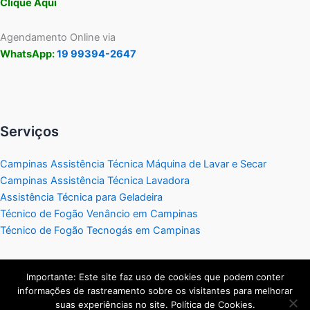
Clique Aqui
Agendamento Online via
WhatsApp:
19 99394-2647
Serviços
Campinas Assistência Técnica Máquina de Lavar e Secar
Campinas Assistência Técnica Lavadora
Assistência Técnica para Geladeira
Técnico de Fogão Venâncio em Campinas
Técnico de Fogão Tecnogás em Campinas
Importante: Este site faz uso de cookies que podem conter
informações de rastreamento sobre os visitantes para melhorar
Copyright © 2026 Assistência Técnica Eletrodomésticos
suas experiências no site. Política de Cookies.