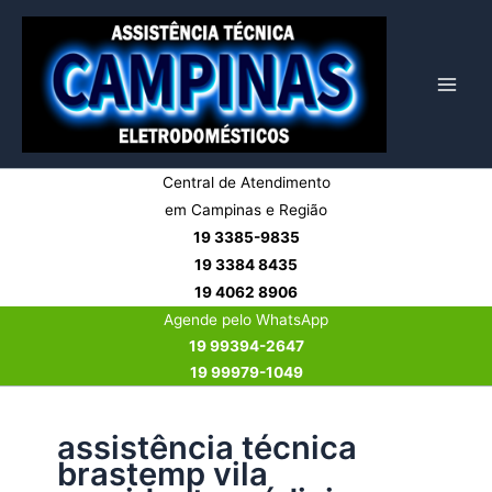
Ir
para
o
conteúdo
Central de Atendimento
em Campinas e Região
19 3385-9835
19 3384 8435
19 4062 8906
Agende pelo WhatsApp
19 99394-2647
19 99979-1049
assistência técnica
brastemp vila