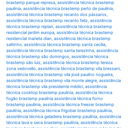
brastemp parque represa
,
assistência técnica brastemp
paulínia
,
assistência técnica brastemp perto de paulínia
,
assistência técnica brastemp recanto dos pássaros
,
assistência técnica brastemp recanto feliz
,
assistência
técnica brastemp replan
,
assistência técnica brastemp
residencial jardim europa
,
assistência técnica brastemp
residencial marieta dian
,
assistência técnica brastemp
saltinho
,
assistência técnica brastemp santa cecília
,
assistência técnica brastemp santa terezinha
,
assistência
técnica brastemp são domingos
,
assistência técnica
brastemp são luiz
,
assistência técnica brastemp tereza
zona vedovello
,
assistência técnica brastemp vila bressani
,
assistência técnica brastemp vila josé paulino nogueira
,
assistência técnica brastemp vila monte alegre
,
assistência
técnica brastemp vila presidente médici
,
assistência
técnica cooktop brastemp paulínia
,
assistência técnica
fogão brastemp paulínia assistência técnica forno
brastemp paulínia
,
assistência técnica freezer brastemp
paulínia
,
assistência técnica frigobar brastemp paulínia
,
assistência técnica geladeira brastemp paulínia
,
assistência
técnica lava e seca brastemp paulínia
,
assistência técnica