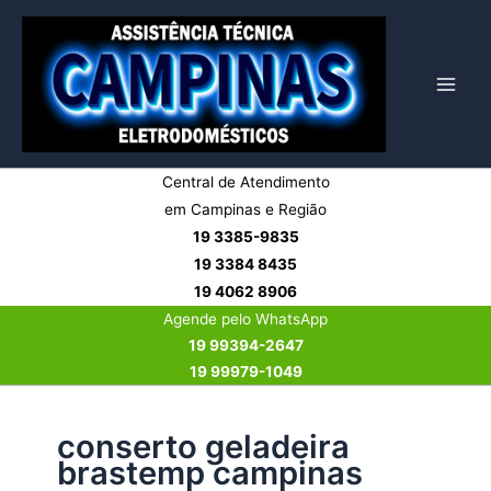
Ir
para
o
conteúdo
Central de Atendimento
em Campinas e Região
19 3385-9835
19 3384 8435
19 4062 8906
Agende pelo WhatsApp
19 99394-2647
19 99979-1049
conserto geladeira
brastemp campinas