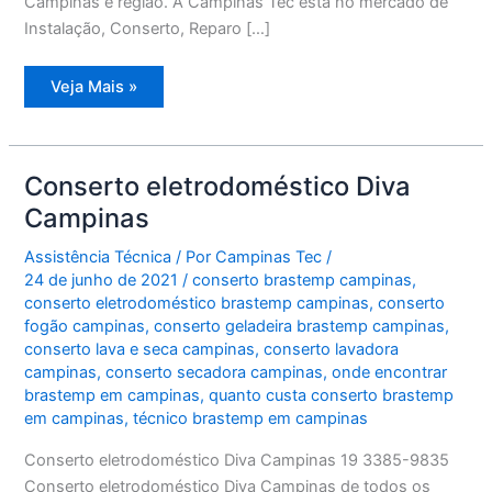
Campinas e região. A Campinas Tec esta no mercado de
Instalação, Conserto, Reparo […]
Conserto
Veja Mais »
Máquina
de
Lavar
e
Secar
Roupa
Conserto eletrodoméstico Diva
Brastemp
Campinas
Campinas
Assistência Técnica
/ Por
Campinas Tec
/
24 de junho de 2021
/
conserto brastemp campinas
,
conserto eletrodoméstico brastemp campinas
,
conserto
fogão campinas
,
conserto geladeira brastemp campinas
,
conserto lava e seca campinas
,
conserto lavadora
campinas
,
conserto secadora campinas
,
onde encontrar
brastemp em campinas
,
quanto custa conserto brastemp
em campinas
,
técnico brastemp em campinas
Conserto eletrodoméstico Diva Campinas 19 3385-9835
Conserto eletrodoméstico Diva Campinas de todos os