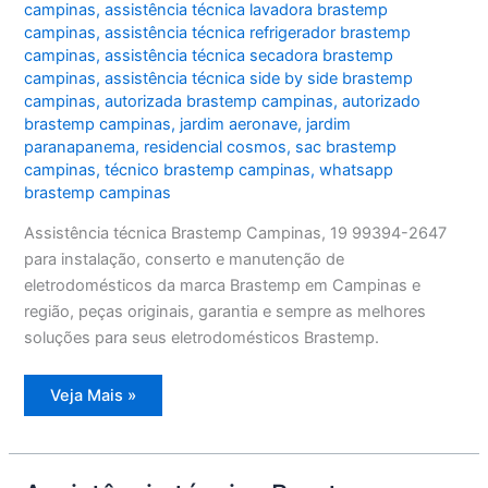
campinas
,
assistência técnica lavadora brastemp
campinas
,
assistência técnica refrigerador brastemp
campinas
,
assistência técnica secadora brastemp
campinas
,
assistência técnica side by side brastemp
campinas
,
autorizada brastemp campinas
,
autorizado
brastemp campinas
,
jardim aeronave
,
jardim
paranapanema
,
residencial cosmos
,
sac brastemp
campinas
,
técnico brastemp campinas
,
whatsapp
brastemp campinas
Assistência técnica Brastemp Campinas, 19 99394-2647
para instalação, conserto e manutenção de
eletrodomésticos da marca Brastemp em Campinas e
região, peças originais, garantia e sempre as melhores
soluções para seus eletrodomésticos Brastemp.
Assistência
Veja Mais »
técnica
Brastemp
Campinas