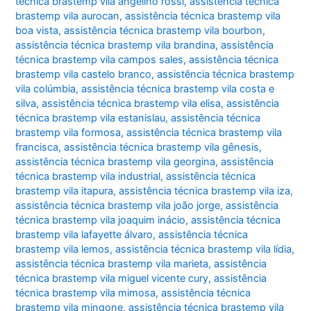
técnica brastemp vila angelino rossi
,
assistência técnica
brastemp vila aurocan
,
assistência técnica brastemp vila
boa vista
,
assistência técnica brastemp vila bourbon
,
assistência técnica brastemp vila brandina
,
assistência
técnica brastemp vila campos sales
,
assistência técnica
brastemp vila castelo branco
,
assistência técnica brastemp
vila colúmbia
,
assistência técnica brastemp vila costa e
silva
,
assistência técnica brastemp vila elisa
,
assistência
técnica brastemp vila estanislau
,
assistência técnica
brastemp vila formosa
,
assistência técnica brastemp vila
francisca
,
assistência técnica brastemp vila gênesis
,
assistência técnica brastemp vila georgina
,
assistência
técnica brastemp vila industrial
,
assistência técnica
brastemp vila itapura
,
assistência técnica brastemp vila iza
,
assistência técnica brastemp vila joão jorge
,
assistência
técnica brastemp vila joaquim inácio
,
assistência técnica
brastemp vila lafayette álvaro
,
assistência técnica
brastemp vila lemos
,
assistência técnica brastemp vila lídia
,
assistência técnica brastemp vila marieta
,
assistência
técnica brastemp vila miguel vicente cury
,
assistência
técnica brastemp vila mimosa
,
assistência técnica
brastemp vila mingone
,
assistência técnica brastemp vila