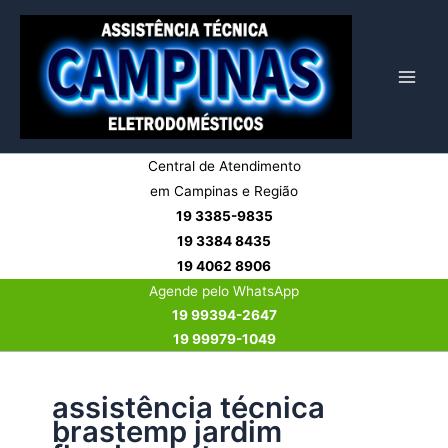
Ir
para
o
conteúdo
Central de Atendimento
em Campinas e Região
19 3385-9835
19 3384 8435
19 4062 8906
Agende pelo WhatsApp
19 99394-2647
19 99979-1049
assistência técnica
brastemp jardim