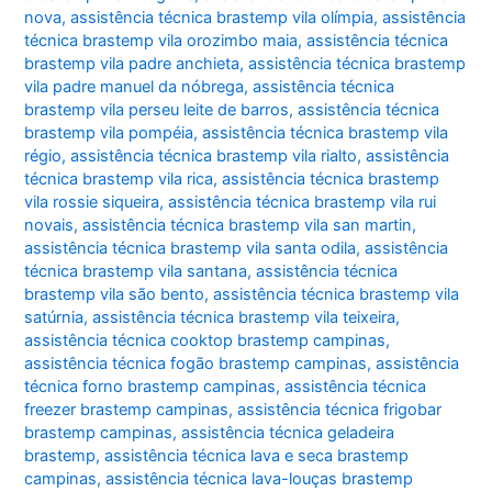
nova
,
assistência técnica brastemp vila olímpia
,
assistência
técnica brastemp vila orozimbo maia
,
assistência técnica
brastemp vila padre anchieta
,
assistência técnica brastemp
vila padre manuel da nóbrega
,
assistência técnica
brastemp vila perseu leite de barros
,
assistência técnica
brastemp vila pompéia
,
assistência técnica brastemp vila
régio
,
assistência técnica brastemp vila rialto
,
assistência
técnica brastemp vila rica
,
assistência técnica brastemp
vila rossie siqueira
,
assistência técnica brastemp vila rui
novais
,
assistência técnica brastemp vila san martin
,
assistência técnica brastemp vila santa odila
,
assistência
técnica brastemp vila santana
,
assistência técnica
brastemp vila são bento
,
assistência técnica brastemp vila
satúrnia
,
assistência técnica brastemp vila teixeira
,
assistência técnica cooktop brastemp campinas
,
assistência técnica fogão brastemp campinas
,
assistência
técnica forno brastemp campinas
,
assistência técnica
freezer brastemp campinas
,
assistência técnica frigobar
brastemp campinas
,
assistência técnica geladeira
brastemp
,
assistência técnica lava e seca brastemp
campinas
,
assistência técnica lava-louças brastemp