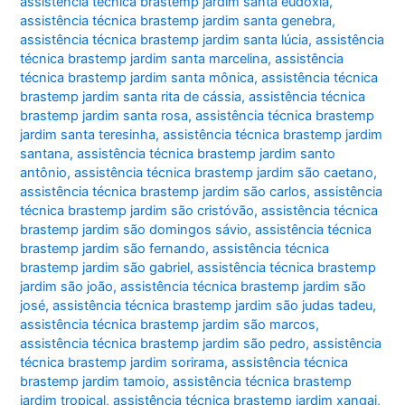
assistência técnica brastemp jardim santa eudóxia
,
assistência técnica brastemp jardim santa genebra
,
assistência técnica brastemp jardim santa lúcia
,
assistência
técnica brastemp jardim santa marcelina
,
assistência
técnica brastemp jardim santa mônica
,
assistência técnica
brastemp jardim santa rita de cássia
,
assistência técnica
brastemp jardim santa rosa
,
assistência técnica brastemp
jardim santa teresinha
,
assistência técnica brastemp jardim
santana
,
assistência técnica brastemp jardim santo
antônio
,
assistência técnica brastemp jardim são caetano
,
assistência técnica brastemp jardim são carlos
,
assistência
técnica brastemp jardim são cristóvão
,
assistência técnica
brastemp jardim são domingos sávio
,
assistência técnica
brastemp jardim são fernando
,
assistência técnica
brastemp jardim são gabriel
,
assistência técnica brastemp
jardim são joão
,
assistência técnica brastemp jardim são
josé
,
assistência técnica brastemp jardim são judas tadeu
,
assistência técnica brastemp jardim são marcos
,
assistência técnica brastemp jardim são pedro
,
assistência
técnica brastemp jardim sorirama
,
assistência técnica
brastemp jardim tamoio
,
assistência técnica brastemp
jardim tropical
,
assistência técnica brastemp jardim xangai
,