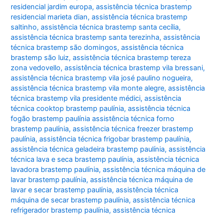
residencial jardim europa
,
assistência técnica brastemp
residencial marieta dian
,
assistência técnica brastemp
saltinho
,
assistência técnica brastemp santa cecília
,
assistência técnica brastemp santa terezinha
,
assistência
técnica brastemp são domingos
,
assistência técnica
brastemp são luiz
,
assistência técnica brastemp tereza
zona vedovello
,
assistência técnica brastemp vila bressani
,
assistência técnica brastemp vila josé paulino nogueira
,
assistência técnica brastemp vila monte alegre
,
assistência
técnica brastemp vila presidente médici
,
assistência
técnica cooktop brastemp paulínia
,
assistência técnica
fogão brastemp paulínia assistência técnica forno
brastemp paulínia
,
assistência técnica freezer brastemp
paulínia
,
assistência técnica frigobar brastemp paulínia
,
assistência técnica geladeira brastemp paulínia
,
assistência
técnica lava e seca brastemp paulínia
,
assistência técnica
lavadora brastemp paulínia
,
assistência técnica máquina de
lavar brastemp paulínia
,
assistência técnica máquina de
lavar e secar brastemp paulínia
,
assistência técnica
máquina de secar brastemp paulínia
,
assistência técnica
refrigerador brastemp paulínia
,
assistência técnica