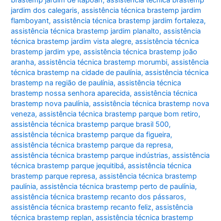
brastemp jardim de itapoan
,
assistência técnica brastemp
jardim dos calegaris
,
assistência técnica brastemp jardim
flamboyant
,
assistência técnica brastemp jardim fortaleza
,
assistência técnica brastemp jardim planalto
,
assistência
técnica brastemp jardim vista alegre
,
assistência técnica
brastemp jardim ype
,
assistência técnica brastemp joão
aranha
,
assistência técnica brastemp morumbi
,
assistência
técnica brastemp na cidade de paulínia
,
assistência técnica
brastemp na região de paulínia
,
assistência técnica
brastemp nossa senhora aparecida
,
assistência técnica
brastemp nova paulínia
,
assistência técnica brastemp nova
veneza
,
assistência técnica brastemp parque bom retiro
,
assistência técnica brastemp parque brasil 500
,
assistência técnica brastemp parque da figueira
,
assistência técnica brastemp parque da represa
,
assistência técnica brastemp parque indústrias
,
assistência
técnica brastemp parque jequitibá
,
assistência técnica
brastemp parque represa
,
assistência técnica brastemp
paulínia
,
assistência técnica brastemp perto de paulínia
,
assistência técnica brastemp recanto dos pássaros
,
assistência técnica brastemp recanto feliz
,
assistência
técnica brastemp replan
,
assistência técnica brastemp