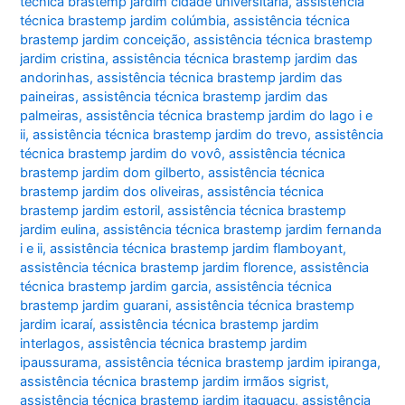
técnica brastemp jardim cidade universitária
,
assistência
técnica brastemp jardim colúmbia
,
assistência técnica
brastemp jardim conceição
,
assistência técnica brastemp
jardim cristina
,
assistência técnica brastemp jardim das
andorinhas
,
assistência técnica brastemp jardim das
paineiras
,
assistência técnica brastemp jardim das
palmeiras
,
assistência técnica brastemp jardim do lago i e
ii
,
assistência técnica brastemp jardim do trevo
,
assistência
técnica brastemp jardim do vovô
,
assistência técnica
brastemp jardim dom gilberto
,
assistência técnica
brastemp jardim dos oliveiras
,
assistência técnica
brastemp jardim estoril
,
assistência técnica brastemp
jardim eulina
,
assistência técnica brastemp jardim fernanda
i e ii
,
assistência técnica brastemp jardim flamboyant
,
assistência técnica brastemp jardim florence
,
assistência
técnica brastemp jardim garcia
,
assistência técnica
brastemp jardim guarani
,
assistência técnica brastemp
jardim icaraí
,
assistência técnica brastemp jardim
interlagos
,
assistência técnica brastemp jardim
ipaussurama
,
assistência técnica brastemp jardim ipiranga
,
assistência técnica brastemp jardim irmãos sigrist
,
assistência técnica brastemp jardim itaguaçu
,
assistência