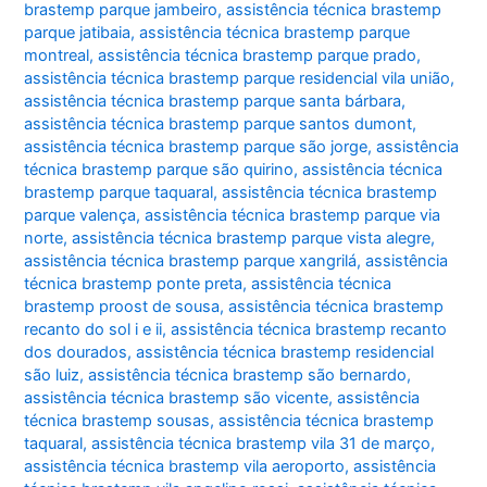
brastemp parque jambeiro
,
assistência técnica brastemp
parque jatibaia
,
assistência técnica brastemp parque
montreal
,
assistência técnica brastemp parque prado
,
assistência técnica brastemp parque residencial vila união
,
assistência técnica brastemp parque santa bárbara
,
assistência técnica brastemp parque santos dumont
,
assistência técnica brastemp parque são jorge
,
assistência
técnica brastemp parque são quirino
,
assistência técnica
brastemp parque taquaral
,
assistência técnica brastemp
parque valença
,
assistência técnica brastemp parque via
norte
,
assistência técnica brastemp parque vista alegre
,
assistência técnica brastemp parque xangrilá
,
assistência
técnica brastemp ponte preta
,
assistência técnica
brastemp proost de sousa
,
assistência técnica brastemp
recanto do sol i e ii
,
assistência técnica brastemp recanto
dos dourados
,
assistência técnica brastemp residencial
são luiz
,
assistência técnica brastemp são bernardo
,
assistência técnica brastemp são vicente
,
assistência
técnica brastemp sousas
,
assistência técnica brastemp
taquaral
,
assistência técnica brastemp vila 31 de março
,
assistência técnica brastemp vila aeroporto
,
assistência