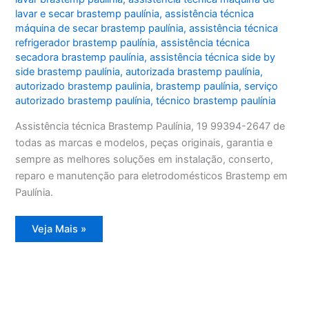
lavar e secar brastemp paulínia
,
assistência técnica
máquina de secar brastemp paulínia
,
assistência técnica
refrigerador brastemp paulínia
,
assistência técnica
secadora brastemp paulínia
,
assistência técnica side by
side brastemp paulínia
,
autorizada brastemp paulínia
,
autorizado brastemp paulinia
,
brastemp paulínia
,
serviço
autorizado brastemp paulínia
,
técnico brastemp paulínia
Assistência técnica Brastemp Paulínia, 19 99394-2647 de
todas as marcas e modelos, peças originais, garantia e
sempre as melhores soluções em instalação, conserto,
reparo e manutenção para eletrodomésticos Brastemp em
Paulínia.
Assistência
Veja Mais »
técnica
Brastemp
Paulínia