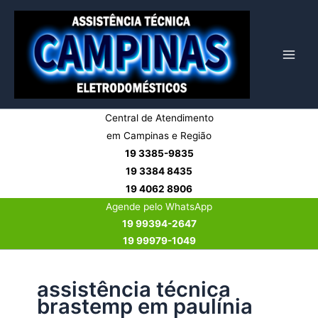
Ir
para
o
conteúdo
Central de Atendimento
em Campinas e Região
19 3385-9835
19 3384 8435
19 4062 8906
Agende pelo WhatsApp
19 99394-2647
19 99979-1049
assistência técnica
brastemp em paulínia