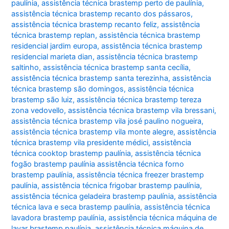
paulínia
,
assistência técnica brastemp perto de paulínia
,
assistência técnica brastemp recanto dos pássaros
,
assistência técnica brastemp recanto feliz
,
assistência
técnica brastemp replan
,
assistência técnica brastemp
residencial jardim europa
,
assistência técnica brastemp
residencial marieta dian
,
assistência técnica brastemp
saltinho
,
assistência técnica brastemp santa cecília
,
assistência técnica brastemp santa terezinha
,
assistência
técnica brastemp são domingos
,
assistência técnica
brastemp são luiz
,
assistência técnica brastemp tereza
zona vedovello
,
assistência técnica brastemp vila bressani
,
assistência técnica brastemp vila josé paulino nogueira
,
assistência técnica brastemp vila monte alegre
,
assistência
técnica brastemp vila presidente médici
,
assistência
técnica cooktop brastemp paulínia
,
assistência técnica
fogão brastemp paulínia assistência técnica forno
brastemp paulínia
,
assistência técnica freezer brastemp
paulínia
,
assistência técnica frigobar brastemp paulínia
,
assistência técnica geladeira brastemp paulínia
,
assistência
técnica lava e seca brastemp paulínia
,
assistência técnica
lavadora brastemp paulínia
,
assistência técnica máquina de
lavar brastemp paulínia
,
assistência técnica máquina de