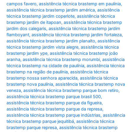
campos favero
,
assistência técnica brastemp em paulínia
,
assistência técnica brastemp jardim américa
,
assistência
técnica brastemp jardim coperlote
,
assistência técnica
brastemp jardim de itapoan
,
assistência técnica brastemp
jardim dos calegaris
,
assistência técnica brastemp jardim
flamboyant
,
assistência técnica brastemp jardim fortaleza
,
assistência técnica brastemp jardim planalto
,
assistência
técnica brastemp jardim vista alegre
,
assistência técnica
brastemp jardim ype
,
assistência técnica brastemp joão
aranha
,
assistência técnica brastemp morumbi
,
assistência
técnica brastemp na cidade de paulínia
,
assistência técnica
brastemp na região de paulínia
,
assistência técnica
brastemp nossa senhora aparecida
,
assistência técnica
brastemp nova paulínia
,
assistência técnica brastemp nova
veneza
,
assistência técnica brastemp parque bom retiro
,
assistência técnica brastemp parque brasil 500
,
assistência técnica brastemp parque da figueira
,
assistência técnica brastemp parque da represa
,
assistência técnica brastemp parque indústrias
,
assistência
técnica brastemp parque jequitibá
,
assistência técnica
brastemp parque represa
,
assistência técnica brastemp