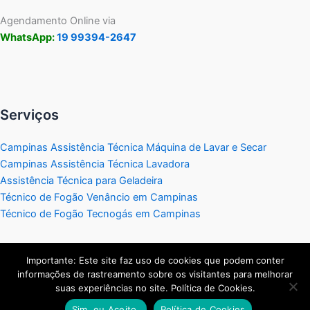
Agendamento Online via
WhatsApp:
19 99394-2647
Serviços
Campinas Assistência Técnica Máquina de Lavar e Secar
Campinas Assistência Técnica Lavadora
Assistência Técnica para Geladeira
Técnico de Fogão Venâncio em Campinas
Técnico de Fogão Tecnogás em Campinas
Importante: Este site faz uso de cookies que podem conter
informações de rastreamento sobre os visitantes para melhorar
Copyright © 2026 Assistência Técnica Eletrodomésticos
suas experiências no site. Política de Cookies.
Campinas | Criado por:
Visão de Mercado
.
Sim, eu Aceito.
Política de Cookies