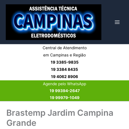
Ir
para
o
conteúdo
Central de Atendimento
em Campinas e Região
19 3385-9835
19 3384 8435
19 4062 8906
Agende pelo WhatsApp
19 99394-2647
19 99979-1049
Brastemp Jardim Campina
Grande