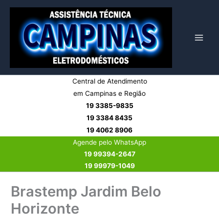
Ir
para
o
conteúdo
Central de Atendimento
em Campinas e Região
19 3385-9835
19 3384 8435
19 4062 8906
Agende pelo WhatsApp
19 99394-2647
19 99979-1049
Brastemp Jardim Belo
Horizonte