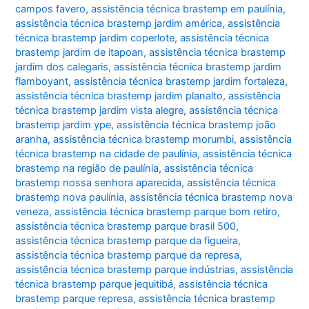
campos favero
,
assistência técnica brastemp em paulínia
,
assistência técnica brastemp jardim américa
,
assistência
técnica brastemp jardim coperlote
,
assistência técnica
brastemp jardim de itapoan
,
assistência técnica brastemp
jardim dos calegaris
,
assistência técnica brastemp jardim
flamboyant
,
assistência técnica brastemp jardim fortaleza
,
assistência técnica brastemp jardim planalto
,
assistência
técnica brastemp jardim vista alegre
,
assistência técnica
brastemp jardim ype
,
assistência técnica brastemp joão
aranha
,
assistência técnica brastemp morumbi
,
assistência
técnica brastemp na cidade de paulínia
,
assistência técnica
brastemp na região de paulínia
,
assistência técnica
brastemp nossa senhora aparecida
,
assistência técnica
brastemp nova paulínia
,
assistência técnica brastemp nova
veneza
,
assistência técnica brastemp parque bom retiro
,
assistência técnica brastemp parque brasil 500
,
assistência técnica brastemp parque da figueira
,
assistência técnica brastemp parque da represa
,
assistência técnica brastemp parque indústrias
,
assistência
técnica brastemp parque jequitibá
,
assistência técnica
brastemp parque represa
,
assistência técnica brastemp