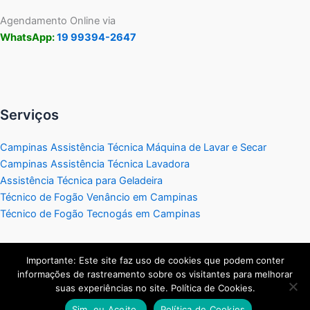
Agendamento Online via
WhatsApp:
19 99394-2647
Serviços
Campinas Assistência Técnica Máquina de Lavar e Secar
Campinas Assistência Técnica Lavadora
Assistência Técnica para Geladeira
Técnico de Fogão Venâncio em Campinas
Técnico de Fogão Tecnogás em Campinas
Importante: Este site faz uso de cookies que podem conter
informações de rastreamento sobre os visitantes para melhorar
Copyright © 2026 Assistência Técnica Eletrodomésticos
suas experiências no site. Política de Cookies.
Campinas | Criado por:
Visão de Mercado
.
Sim, eu Aceito.
Política de Cookies