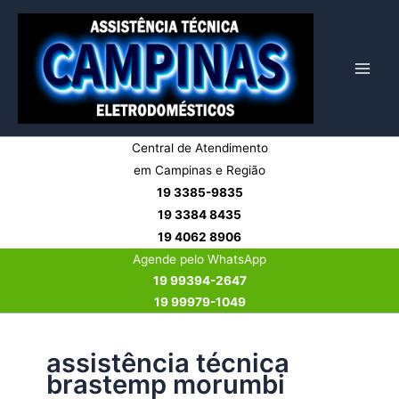
Ir
para
o
conteúdo
Central de Atendimento
em Campinas e Região
19 3385-9835
19 3384 8435
19 4062 8906
Agende pelo WhatsApp
19 99394-2647
19 99979-1049
assistência técnica
brastemp morumbi