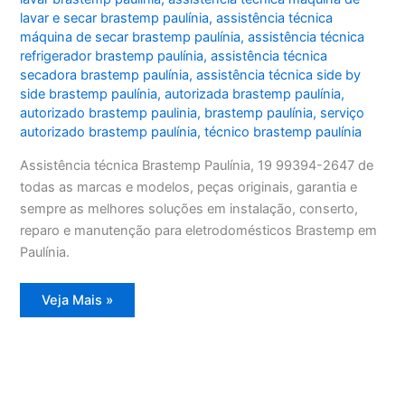
lavar e secar brastemp paulínia
,
assistência técnica
máquina de secar brastemp paulínia
,
assistência técnica
refrigerador brastemp paulínia
,
assistência técnica
secadora brastemp paulínia
,
assistência técnica side by
side brastemp paulínia
,
autorizada brastemp paulínia
,
autorizado brastemp paulinia
,
brastemp paulínia
,
serviço
autorizado brastemp paulínia
,
técnico brastemp paulínia
Assistência técnica Brastemp Paulínia, 19 99394-2647 de
todas as marcas e modelos, peças originais, garantia e
sempre as melhores soluções em instalação, conserto,
reparo e manutenção para eletrodomésticos Brastemp em
Paulínia.
Assistência
Veja Mais »
técnica
Brastemp
Paulínia