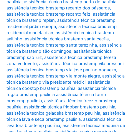
paulínia
,
assistência técnica brastemp perto de paulínia
,
assistência técnica brastemp recanto dos pássaros
,
assistência técnica brastemp recanto feliz
,
assistência
técnica brastemp replan
,
assistência técnica brastemp
residencial jardim europa
,
assistência técnica brastemp
residencial marieta dian
,
assistência técnica brastemp
saltinho
,
assistência técnica brastemp santa cecília
,
assistência técnica brastemp santa terezinha
,
assistência
técnica brastemp são domingos
,
assistência técnica
brastemp são luiz
,
assistência técnica brastemp tereza
zona vedovello
,
assistência técnica brastemp vila bressani
,
assistência técnica brastemp vila josé paulino nogueira
,
assistência técnica brastemp vila monte alegre
,
assistência
técnica brastemp vila presidente médici
,
assistência
técnica cooktop brastemp paulínia
,
assistência técnica
fogão brastemp paulínia assistência técnica forno
brastemp paulínia
,
assistência técnica freezer brastemp
paulínia
,
assistência técnica frigobar brastemp paulínia
,
assistência técnica geladeira brastemp paulínia
,
assistência
técnica lava e seca brastemp paulínia
,
assistência técnica
lavadora brastemp paulínia
,
assistência técnica máquina de
lavar brastemp paulínia
,
assistência técnica máquina de