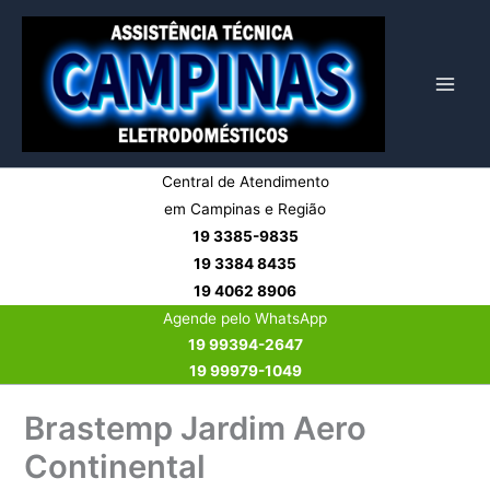
Ir
para
o
conteúdo
Central de Atendimento
em Campinas e Região
19 3385-9835
19 3384 8435
19 4062 8906
Agende pelo WhatsApp
19 99394-2647
19 99979-1049
Brastemp Jardim Aero
Continental