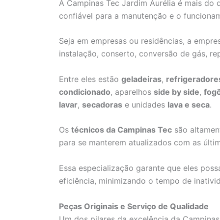
A Campinas Tec Jardim Aurélia é mais do q
confiável para a manutenção e o funcionam
Seja em empresas ou residências, a empre
instalação, conserto, conversão de gás, r
Entre eles estão
geladeiras
,
refrigeradore
condicionado
, aparelhos
side by side
,
fog
lavar
,
secadoras
e unidades
lava e seca
.
Os
técnicos da Campinas Tec
são altament
para se manterem atualizados com as últi
Essa especialização garante que eles poss
eficiência, minimizando o tempo de inativi
Peças Originais e Serviço de Qualidade
Um dos pilares da excelência da Campinas 