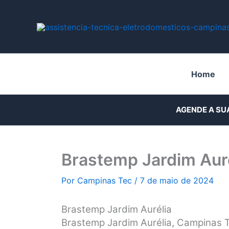
Ir
para
o
conteúdo
Home
AGENDE A SU
Brastemp Jardim Aur
Por
Campinas Tec
/
7 de maio de 2024
Brastemp Jardim Aurélia
Brastemp Jardim Aurélia, Campinas T