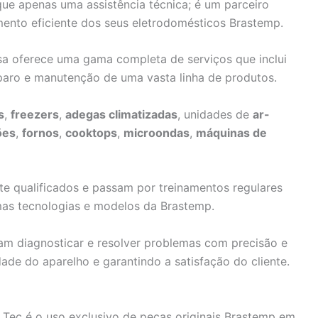
ue apenas uma assistência técnica; é um parceiro
ento eficiente dos seus eletrodomésticos Brastemp.
sa oferece uma gama completa de serviços que inclui
eparo e manutenção de uma vasta linha de produtos.
s
,
freezers
,
adegas climatizadas
, unidades de
ar-
ões
,
fornos
,
cooktops
,
microondas
,
máquinas de
e qualificados e passam por treinamentos regulares
mas tecnologias e modelos da Brastemp.
am diagnosticar e resolver problemas com precisão e
dade do aparelho e garantindo a satisfação do cliente.
Tec é o uso exclusivo de peças originais Brastemp em