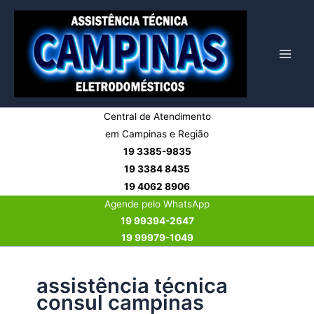
Ir
para
o
conteúdo
Central de Atendimento
em Campinas e Região
19 3385-9835
19 3384 8435
19 4062 8906
Agende pelo WhatsApp
19 99394-2647
19 99979-1049
assistência técnica
consul campinas