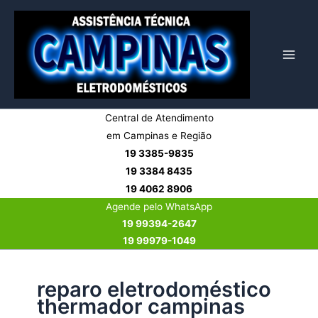
Ir
para
o
conteúdo
Central de Atendimento
em Campinas e Região
19 3385-9835
19 3384 8435
19 4062 8906
Agende pelo WhatsApp
19 99394-2647
19 99979-1049
reparo eletrodoméstico
thermador campinas