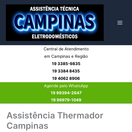
Ir
para
o
conteúdo
Central de Atendimento
em Campinas e Região
19 3385-9835
19 3384 8435
19 4062 8906
Agende pelo WhatsApp
19 99394-2647
19 99979-1049
Assistência Thermador
Campinas