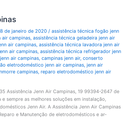
pinas
8 de janeiro de 2020
/
assistência técnica fogão jenn
n air campinas
,
assistência técnica geladeira jenn air
jenn air campinas
,
assistência técnica lavadora jenn air
jenn air campinas
,
assistência técnica refrigerador jenn
 jenn air campinas
,
campinas jenn air
,
conserto
ção eletrodoméstico jenn air campinas
,
jenn air
enmorre campinas
,
reparo eletrodoméstico jenn air
35 Assistência Jenn Air Campinas, 19 99394-2647 de
ia e sempre as melhores soluções em instalação,
domésticos Jenn Air. A Assistência Jenn Air Campinas
 Reparo e Manutenção de eletrodomésticos e ar-