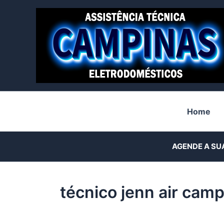
Ir
para
o
conteúdo
Home
AGENDE A SU
técnico jenn air cam