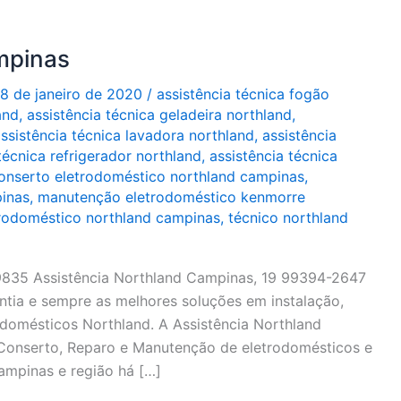
mpinas
8 de janeiro de 2020
/
assistência técnica fogão
and
,
assistência técnica geladeira northland
,
ssistência técnica lavadora northland
,
assistência
técnica refrigerador northland
,
assistência técnica
onserto eletrodoméstico northland campinas
,
pinas
,
manutenção eletrodoméstico kenmorre
trodoméstico northland campinas
,
técnico northland
9835 Assistência Northland Campinas, 19 99394-2647
antia e sempre as melhores soluções em instalação,
domésticos Northland. A Assistência Northland
Conserto, Reparo e Manutenção de eletrodomésticos e
ampinas e região há […]