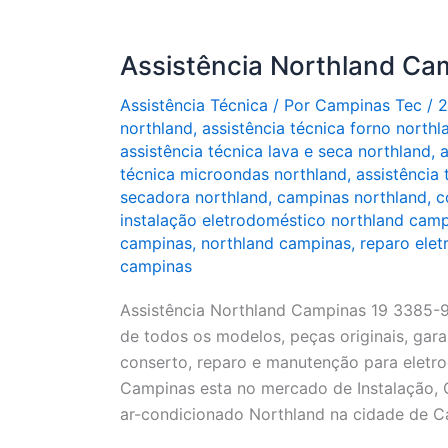
Assistência Northland Ca
Assistência Técnica
/ Por
Campinas Tec
/
2
northland
,
assistência técnica forno northl
assistência técnica lava e seca northland
,
a
técnica microondas northland
,
assistência 
secadora northland
,
campinas northland
,
c
instalação eletrodoméstico northland cam
campinas
,
northland campinas
,
reparo ele
campinas
Assistência Northland Campinas 19 3385-
de todos os modelos, peças originais, gar
conserto, reparo e manutenção para eletro
Campinas esta no mercado de Instalação, 
ar-condicionado Northland na cidade de C