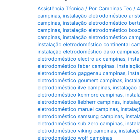
Assistência Técnica
/ Por
Campinas Tec
/
4
campinas
,
instalação eletrodoméstico aris
campinas
,
instalação eletrodoméstico ber
campinas
,
instalação eletrodoméstico bos
campinas
,
instalação eletrodoméstico cam
instalação eletrodoméstico continental ca
instalação eletrodoméstico dako campinas
eletrodoméstico electrolux campinas
,
inst
eletrodoméstico faber campinas
,
instalaçã
eletrodoméstico gaggenau campinas
,
inst
eletrodoméstico goumert campinas
,
instal
eletrodoméstico ilve campinas
,
instalação 
eletrodoméstico kenmore campinas
,
insta
eletrodoméstico liebherr campinas
,
instala
eletrodoméstico maruel campinas
,
instala
eletrodoméstico samsung campinas
,
insta
eletrodoméstico sub zero campinas
,
insta
eletrodoméstico viking campinas
,
instalaç
eletrodoméstico wolf campinas