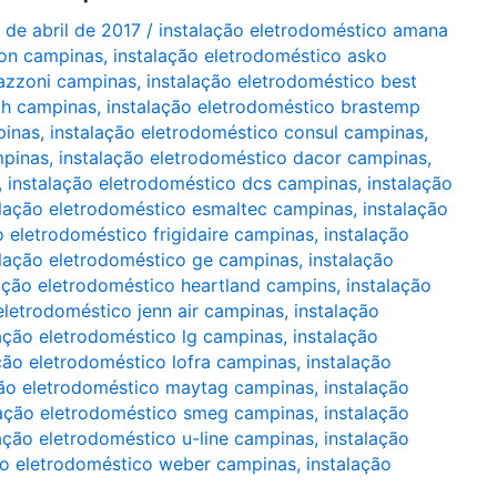
 de abril de 2017
/
instalação eletrodoméstico amana
ton campinas
,
instalação eletrodoméstico asko
tazzoni campinas
,
instalação eletrodoméstico best
ch campinas
,
instalação eletrodoméstico brastemp
pinas
,
instalação eletrodoméstico consul campinas
,
mpinas
,
instalação eletrodoméstico dacor campinas
,
,
instalação eletrodoméstico dcs campinas
,
instalação
alação eletrodoméstico esmaltec campinas
,
instalação
o eletrodoméstico frigidaire campinas
,
instalação
alação eletrodoméstico ge campinas
,
instalação
ação eletrodoméstico heartland campins
,
instalação
eletrodoméstico jenn air campinas
,
instalação
lação eletrodoméstico lg campinas
,
instalação
ção eletrodoméstico lofra campinas
,
instalação
ção eletrodoméstico maytag campinas
,
instalação
lação eletrodoméstico smeg campinas
,
instalação
lação eletrodoméstico u-line campinas
,
instalação
ão eletrodoméstico weber campinas
,
instalação