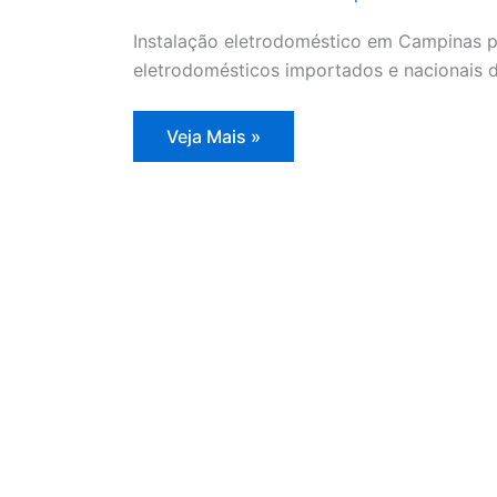
Instalação eletrodoméstico em Campinas p
eletrodomésticos importados e nacionais 
Instalação
Veja Mais »
eletrodoméstico
Campinas