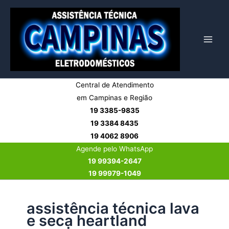
Ir
para
o
conteúdo
Central de Atendimento
em Campinas e Região
19 3385-9835
19 3384 8435
19 4062 8906
Agende pelo WhatsApp
19 99394-2647
19 99979-1049
assistência técnica lava
e seca heartland