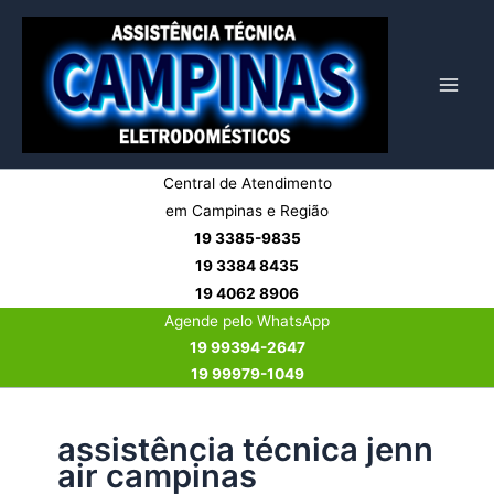
Ir
para
o
conteúdo
Central de Atendimento
em Campinas e Região
19 3385-9835
19 3384 8435
19 4062 8906
Agende pelo WhatsApp
19 99394-2647
19 99979-1049
assistência técnica jenn
air campinas