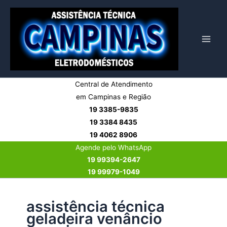
Ir
para
o
conteúdo
Central de Atendimento
em Campinas e Região
19 3385-9835
19 3384 8435
19 4062 8906
Agende pelo WhatsApp
19 99394-2647
19 99979-1049
assistência técnica
geladeira venâncio