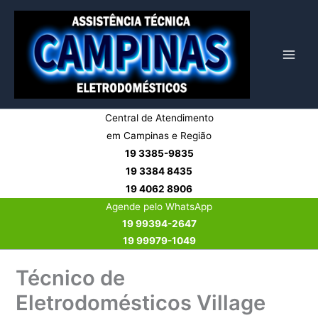
Ir
para
o
conteúdo
Central de Atendimento
em Campinas e Região
19 3385-9835
19 3384 8435
19 4062 8906
Agende pelo WhatsApp
19 99394-2647
19 99979-1049
Técnico de
Eletrodomésticos Village