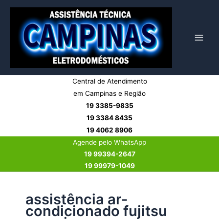
Ir
para
o
conteúdo
Central de Atendimento
em Campinas e Região
19 3385-9835
19 3384 8435
19 4062 8906
Agende pelo WhatsApp
19 99394-2647
19 99979-1049
assistência ar-
condicionado fujitsu